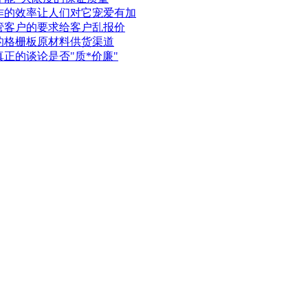
作的效率让人们对它宠爱有加
管客户的要求给客户乱报价
的格栅板原材料供货渠道
正的谈论是否"质*价廉"