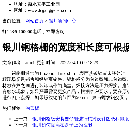
地址：衡水安平工业园
网址：www.lcganggeban.com
当前位置：
网站首页
>
银川新闻中心
打15830100000电话，立即咨询！
银川钢格栅的宽度和长度可根
文章作者：admin
更新时间：2022-04-19 09:18:29
钢格栅通常为1mx6m、1mx5.8m，表面热镀锌或未经
程现场切割销售和经销商销售。钢格板分为包边型和非包边型
材放在捆之间进行装卸或作为底盘。焊接方法是压力焊接。扁钢
有酸水现象，如果严重需要更换产品，根据客户要求，要在原板
进行四点点焊。如果螺纹钢的节距为50mm，则与螺纹钢交叉，
热门标签：
沟盖板
上一篇：
银川钢格板安装要仔细进行核对设计图纸和排版
下一篇：
银川如何提高在盘子上的性能