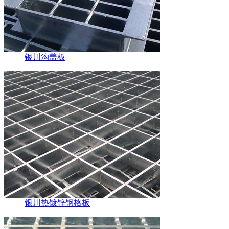
银川沟盖板
银川热镀锌钢格板