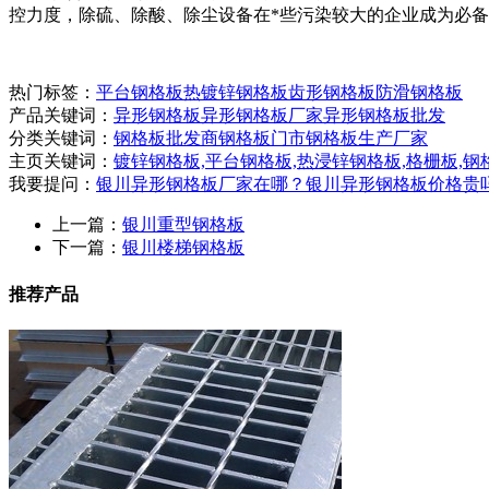
控力度，除硫、除酸、除尘设备在*些污染较大的企业成为必
热门标签：
平台钢格板
热镀锌钢格板
齿形钢格板
防滑钢格板
产品关键词：
异形钢格板
异形钢格板厂家
异形钢格板批发
分类关键词：
钢格板批发商
钢格板门市
钢格板生产厂家
主页关键词：
镀锌钢格板,平台钢格板,热浸锌钢格板,格栅板,钢
我要提问：
银川异形钢格板厂家在哪？
银川异形钢格板价格贵
上一篇：
银川重型钢格板
下一篇：
银川楼梯钢格板
推荐产品